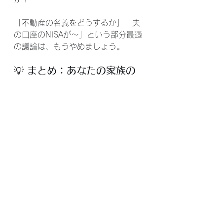
「不動産の名義をどうするか」「夫
の口座のNISAが〜」という部分最適
の議論は、もうやめましょう。
💡 まとめ：あなたの家族の
「CFO（最高財務責任
者）」として
住宅ローン、つみたてNISA、減価償
却、ふるさと納税、そして夫婦の隠
し口座……。これらはすべて、あな
たの家計という一つのシステムの中
で裏で繋がっています。
銀行はローンを貸すプロであり、不
動産業者は家を売るプロですが、あ
なたの家族全体の「連結B/S」を美