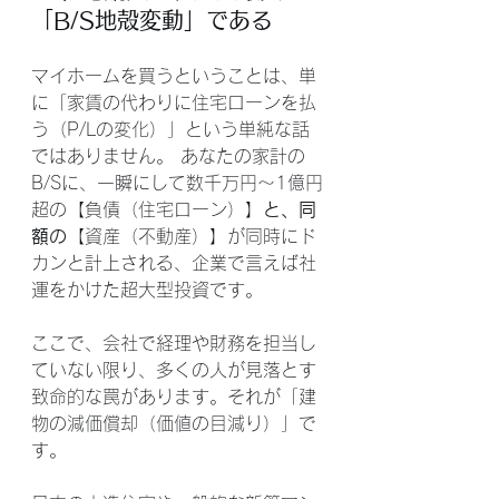
「B/S地殻変動」である
マイホームを買うということは、単
に「家賃の代わりに住宅ローンを払
う（P/Lの変化）」という単純な話
ではありません。 あなたの家計の
B/Sに、一瞬にして数千万円〜1億円
超の【負債（住宅ローン）】
と、同
額の
【資産（不動産）】が同時にド
カンと計上される、企業で言えば社
運をかけた超大型投資です。
ここで、会社で経理や財務を担当し
ていない限り、多くの人が見落とす
致命的な罠があります。それが「建
物の減価償却（価値の目減り）」で
す。