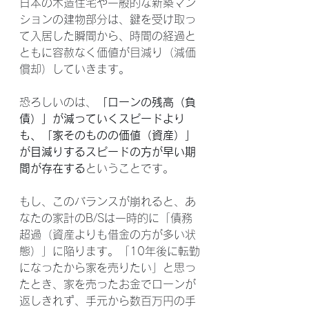
日本の木造住宅や一般的な新築マン
ションの建物部分は、鍵を受け取っ
て入居した瞬間から、時間の経過と
ともに容赦なく価値が目減り（減価
償却）していきます。
恐ろしいのは、
「ローンの残高（負
債）」が減っていくスピードより
も、「家そのものの価値（資産）」
が目減りするスピードの方が早い期
間が存在する
ということです。
もし、このバランスが崩れると、あ
なたの家計のB/Sは一時的に「債務
超過（資産よりも借金の方が多い状
態）」に陥ります。「10年後に転勤
になったから家を売りたい」と思っ
たとき、家を売ったお金でローンが
返しきれず、手元から数百万円の手