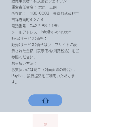
販売事業者：株式会社ジェイワン
運営責任者名： 栗原 正明
所在地：〒180-0003 東京都武蔵野市
吉祥寺南町4-27-4
電話番号：0422-88-1185
メールアドレス：
info@jei-one.com
販売(サービス)価格：
販売(サービス)価格はウェブサイトに表
示された金額（表示価格/消費税込）をご
参照ください。
​お支払い方法：
お支払いには現金（対面面談の場合）、
PayPal、銀行振込をご利用いただけま
す。​​