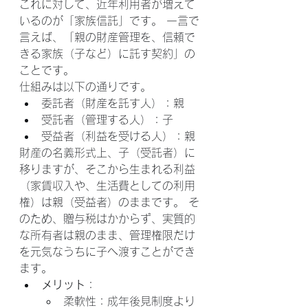
これに対して、近年利用者が増えて
いるのが「家族信託」です。 一言で
言えば、「親の財産管理を、信頼で
きる家族（子など）に託す契約」の
ことです。
仕組みは以下の通りです。
委託者（財産を託す人）：親
受託者（管理する人）：子
受益者（利益を受ける人）：親
財産の名義形式上、子（受託者）に
移りますが、そこから生まれる利益
（家賃収入や、生活費としての利用
権）は親（受益者）のままです。 そ
のため、贈与税はかからず、実質的
な所有者は親のまま、管理権限だけ
を元気なうちに子へ渡すことができ
ます。
メリット
：
柔軟性：成年後見制度より