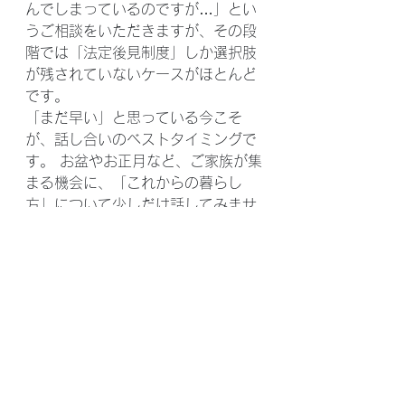
んでしまっているのですが…」とい
うご相談をいただきますが、その段
階では「法定後見制度」しか選択肢
が残されていないケースがほとんど
です。
「まだ早い」と思っている今こそ
が、話し合いのベストタイミングで
す。 お盆やお正月など、ご家族が集
まる機会に、「これからの暮らし
方」について少しだけ話してみませ
んか？
当オフィスでは、特定の制度を無理
に勧めることはありません。「家計
のホームドクター®」として、ご家
族の状況やライフプラン全体を見渡
し、最適な方法を一緒に考えます。 
「まずは何から考えればいい？」と
いう段階でも構いませんので、お気
軽にご相談ください。